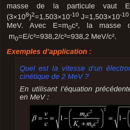
masse de la particule vaut E
8
2
-10
-10
(3×10
)
=1,503×10
J=1,503×10
MeV. Avec E=m
c², la masse 
0
m
=E/c²=938,2/c²=938,2 MeV/c².
0
Exemples d’application :
Quel est la vitesse d’un électr
cinétique de 2 MeV ?
En utilisant l’équation précéde
en MeV :