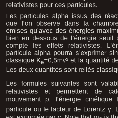
relativistes pour ces particules.
Les particules alpha issus des réac
que l’on observe dans la chambre
émises qu’avec des énergies maxim
bien en dessous de l’énergie seuil 
compte les effets relativistes. L’é
particule alpha pourra s’exprimer si
classique K
=0,5mv² et la quantité 
e
Les deux quantités sont reliés classi
Les formules suivantes sont valab
relativistes et permettent de ca
mouvement p, l’énergie cinétique
particule ou le facteur de Lorentz γ. 
est exprimée par
c
. Note that m
is th