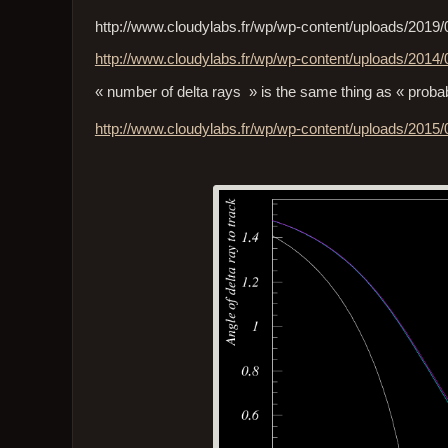
http://www.cloudylabs.fr/wp/wp-content/uploads/2019/0
http://www.cloudylabs.fr/wp/wp-content/uploads/2014/
« number of delta rays » is the same thing as « probabil
http://www.cloudylabs.fr/wp/wp-content/uploads/2015/0