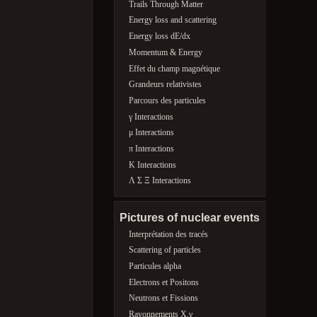
Trails Through Matter
Energy loss and scattering
Energy loss dE/dx
Momentum & Energy
Effet du champ magnétique
Grandeurs relativistes
Parcours des particules
γ Interactions
μ Interactions
π Interactions
K Interactions
Λ Σ Ξ Interactions
Pictures of nuclear events
Interprétation des tracés
Scattering of particles
Particules alpha
Electrons et Positons
Neutrons et Fissions
Rayonnements X,γ