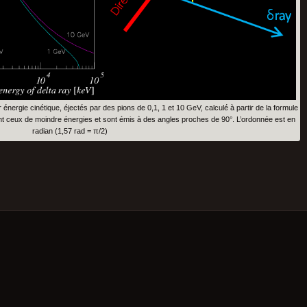
 énergie cinétique, éjectés par des pions de 0,1, 1 et 10 GeV, calculé à partir de la formule
ont ceux de moindre énergies et sont émis à des angles proches de 90°. L’ordonnée est en
radian (1,57 rad = π/2)