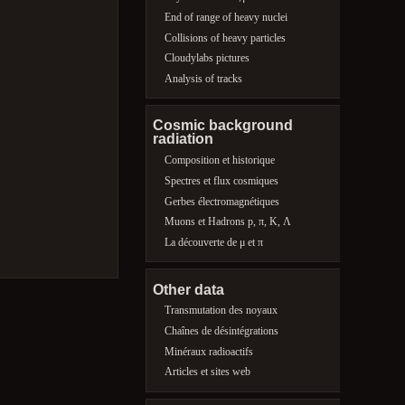
End of range of heavy nuclei
Collisions of heavy particles
Cloudylabs pictures
Analysis of tracks
Cosmic background
radiation
Composition et historique
Spectres et flux cosmiques
Gerbes électromagnétiques
Muons et Hadrons p, π, K, Λ
La découverte de μ et π
Other data
Transmutation des noyaux
Chaînes de désintégrations
Minéraux radioactifs
Articles et sites web