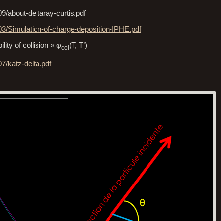
9/about-deltaray-curtis.pdf
03/Simulation-of-charge-deposition-IPHE.pdf
ity of collision » φ
(T, T’)
col
7/katz-delta.pdf