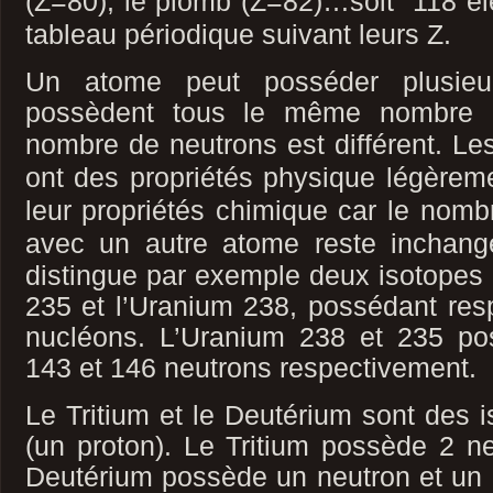
(Z=80), le plomb (Z=82)…soit 118 él
tableau périodique suivant
leurs Z.
Un atome peut posséder plusieu
possèdent tous le même nombre d
nombre de neutrons est différent.
Les
ont des propriétés physique légèreme
leur propriétés chimique car le nombr
avec un autre atome reste inchan
distingue par exemple deux isotopes 
235 et l’Uranium 238, possédant res
nucléons. L’Uranium 238 et 235 po
143 et 146 neutrons respectivement.
Le Tritium et le Deutérium sont des 
(un proton). Le Tritium possède 2 ne
Deutérium possède un neutron et un pr