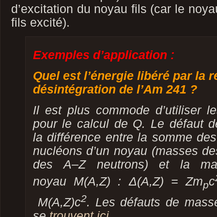
d’excitation du noyau fils (car le no
fils excité).
Exemples d’application :
Quel est l’énergie libéré par la 
désintégration de l’Am 241 ?
Il est plus commode d’utiliser 
pour le calcul de Q. Le défaut 
la différence entre la somme de
nucléons d’un noyau (masses d
des
A
–
Z
neutrons) et la m
noyau
M
(
A
,
Z
)
: Δ
(
A
,
Z
) =
Zm
c
p
2
M
(
A
,
Z
)
c
. Les défauts de mass
se
trouvent ici
.