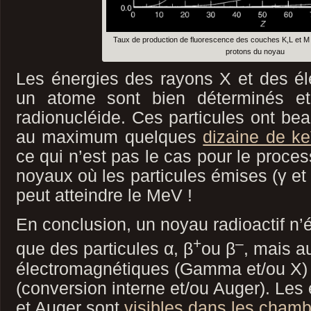
Taux de production de fluorescence des couches K,L et M
protons du noyau
Les énergies des rayons X et des él
un atome sont bien déterminés et
radionucléide. Ces particules ont be
au maximum quelques
dizaine de k
ce qui n’est pas le cas pour le proce
noyaux où les particules émises (γ et
peut atteindre le MeV !
En conclusion, un noyau radioactif n
+
–
que des particules α, β
ou β
, mais a
électromagnétiques (Gamma et/ou X) 
(conversion interne et/ou Auger). Les
et Auger sont
visibles dans les chambr