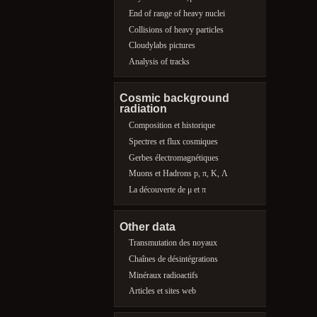
End of range of heavy nuclei
Collisions of heavy particles
Cloudylabs pictures
Analysis of tracks
Cosmic background
radiation
Composition et historique
Spectres et flux cosmiques
Gerbes électromagnétiques
Muons et Hadrons p, π, K, Λ
La découverte de μ et π
Other data
Transmutation des noyaux
Chaînes de désintégrations
Minéraux radioactifs
Articles et sites web