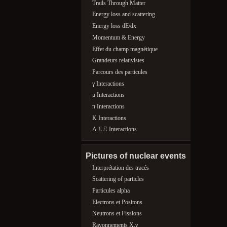
Trails Through Matter
Energy loss and scattering
Energy loss dE/dx
Momentum & Energy
Effet du champ magnétique
Grandeurs relativistes
Parcours des particules
γ Interactions
μ Interactions
π Interactions
K Interactions
Λ Σ Ξ Interactions
Pictures of nuclear events
Interprétation des tracés
Scattering of particles
Particules alpha
Electrons et Positons
Neutrons et Fissions
Rayonnements X,γ