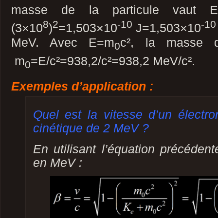
masse de la particule vaut E
8
2
-10
-10
(3×10
)
=1,503×10
J=1,503×10
MeV. Avec E=m
c², la masse 
0
m
=E/c²=938,2/c²=938,2 MeV/c².
0
Exemples d’application :
Quel est la vitesse d’un électr
cinétique de 2 MeV ?
En utilisant l’équation précéde
en MeV :