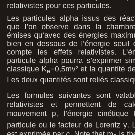
relativistes pour ces particules.
Les particules alpha issus des réac
que l’on observe dans la chambre
émises qu’avec des énergies maxim
bien en dessous de l’énergie seuil 
compte les effets relativistes. L’é
particule alpha pourra s’exprimer si
classique K
=0,5mv² et la quantité 
e
Les deux quantités sont reliés classi
Les formules suivantes sont valab
relativistes et permettent de ca
mouvement p, l’énergie cinétique
particule ou le facteur de Lorentz γ. 
est exprimée par
c
. Note that m
is th