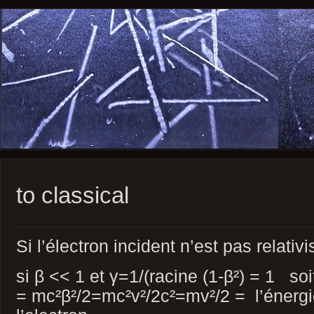
to classical
Si l’électron incident n’est pas relativ
si β << 1 et γ=1/(racine (1-β²) = 1 s
= mc²β²/2=mc²v²/2c²=mv²/2 = l’énergie 