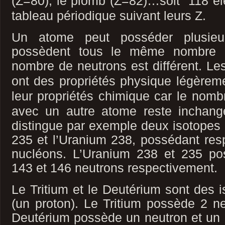
(Z=80), le plomb (Z=82)…soit 118 él
tableau périodique suivant
leurs Z.
Un atome peut posséder plusieu
possèdent tous le même nombre d
nombre de neutrons est différent.
Les
ont des propriétés physique légèreme
leur propriétés chimique car le nombr
avec un autre atome reste inchan
distingue par exemple deux isotopes 
235 et l’Uranium 238, possédant res
nucléons. L’Uranium 238 et 235 po
143 et 146 neutrons respectivement.
Le Tritium et le Deutérium sont des 
(un proton). Le Tritium possède 2 ne
Deutérium possède un neutron et un pr