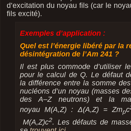
d’excitation du noyau fils (car le no
fils excité).
Exemples d’application :
Quel est l’énergie libéré par la 
désintégration de l’Am 241 ?
Il est plus commode d’utiliser 
pour le calcul de Q. Le défaut 
la différence entre la somme de
nucléons d’un noyau (masses d
des
A
–
Z
neutrons) et la m
noyau
M
(
A
,
Z
)
: Δ
(
A
,
Z
) =
Zm
c
p
2
M
(
A
,
Z
)
c
. Les défauts de mass
se
trouvent ici
.