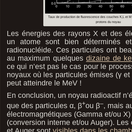
Taux de production de fluorescence des couches K,L et M
protons du noyau
Les énergies des rayons X et des él
un atome sont bien déterminés et
radionucléide. Ces particules ont be
au maximum quelques
dizaine de k
ce qui n’est pas le cas pour le proce
noyaux où les particules émises (γ et
peut atteindre le MeV !
En conclusion, un noyau radioactif n
+
–
que des particules α, β
ou β
, mais a
électromagnétiques (Gamma et/ou X) 
(conversion interne et/ou Auger). Les
et Auger sont
visibles dans les chambr